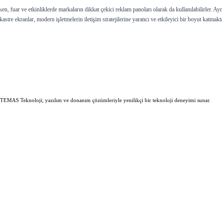
rken, fuar ve etkinliklerde markaların dikkat çekici reklam panoları olarak da kullanılabilirler. 
astre ekranlar, modern işletmelerin iletişim stratejilerine yaratıcı ve etkileyici bir boyut katmakt
 TEMAS Teknoloji; yazılım ve donanım çözümleriyle yenilikçi bir teknoloji deneyimi sunar.