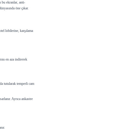
 bu ekranlar, anti-
 dünyasında öne çıkar.
tel lobilerine, karşılama
rını en aza indirerek
nda tutularak temperli cam
arlanır. Ayrıca ankastre
nır.