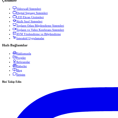
Çözümler
Videowall Sistemleri
Digital Signage Sistemleri
LED Ekran Çözümleri
Akıllı Sınıf Sistemleri
Toplantı Odası Bilgilendirme Sistemleri
Toplantı ve Video Konferans Sistemleri
AVM Yönlendirme ve Bilgilendirme
İnteraktif Uygulamalar
Hızlı Bağlantılar
Hakkımızda
Projeler
Referanslar
Haberler
Blog
İletişim
Bizi Takip Edin