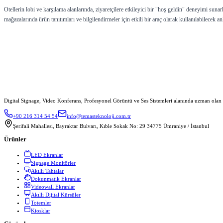
Otellerin lobi ve karşılama alanlarında, ziyaretçilere etkileyici bir "hoş geldin" deneyimi suna
mağazalarında ürün tanıtımları ve bilgilendirmeler için etkili bir araç olarak kullanılabilecek ank
Digital Signage, Video Konferans, Profesyonel Görüntü ve Ses Sistemleri alanında uzman olan
+90 216 314 54 54
info@temasteknoloji.com.tr
Şerifali Mahallesi, Bayraktar Bulvarı, Kıble Sokak No: 29 34775 Ümraniye / İstanbul
Ürünler
LED Ekranlar
Signage Monitörler
Akıllı Tahtalar
Dokunmatik Ekranlar
Videowall Ekranlar
Akıllı Dijital Kürsüler
Totemler
Kiosklar