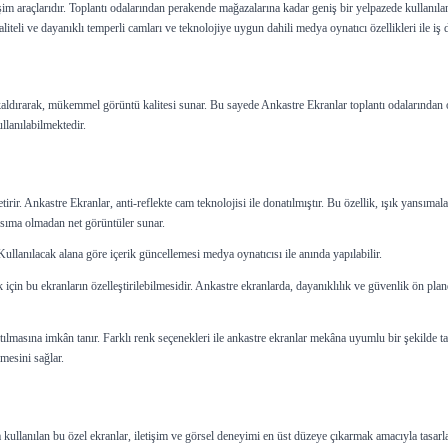
im araçlarıdır. Toplantı odalarından perakende mağazalarına kadar geniş bir yelpazede kullanılan
iteli ve dayanıklı temperli camları ve teknolojiye uygun dahili medya oynatıcı özellikleri ile iş
kaldırarak, mükemmel görüntü kalitesi sunar. Bu sayede Ankastre Ekranlar toplantı odalarından o
llanılabilmektedir.
tirir. Ankastre Ekranlar, anti-reflekte cam teknolojisi ile donatılmıştır. Bu özellik, ışık yansımala
sıma olmadan net görüntüler sunar.
Kullanılacak alana göre içerik güncellemesi medya oynatıcısı ile anında yapılabilir.
için bu ekranların özelleştirilebilmesidir. Ankastre ekranlarda, dayanıklılık ve güvenlik ön pla
lmasına imkân tanır. Farklı renk seçenekleri ile ankastre ekranlar mekâna uyumlu bir şekilde tas
mesini sağlar.
a kullanılan bu özel ekranlar, iletişim ve görsel deneyimi en üst düzeye çıkarmak amacıyla tasarla