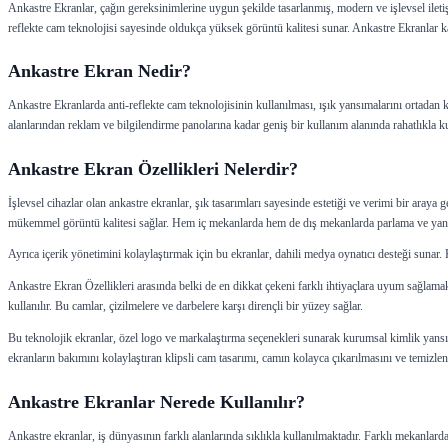
Detay
Ankastre Ekranlar, çağın gereksinimlerine uygun şekilde tasarlanmış, modern ve işlevsel iletiş
reflekte cam teknolojisi sayesinde oldukça yüksek görüntü kalitesi sunar. Ankastre Ekranlar kal
Ankastre Ekran Nedir?
Ankastre Ekranlarda anti-reflekte cam teknolojisinin kullanılması, ışık yansımalarını ortadan 
alanlarından reklam ve bilgilendirme panolarına kadar geniş bir kullanım alanında rahatlıkla ku
Ankastre Ekran Özellikleri Nelerdir?
İşlevsel cihazlar olan ankastre ekranlar, şık tasarımları sayesinde estetiği ve verimi bir araya ge
mükemmel görüntü kalitesi sağlar. Hem iç mekanlarda hem de dış mekanlarda parlama ve yan
Ayrıca içerik yönetimini kolaylaştırmak için bu ekranlar, dahili medya oynatıcı desteği sunar. 
Ankastre Ekran Özellikleri arasında belki de en dikkat çekeni farklı ihtiyaçlara uyum sağlamak 
kullanılır. Bu camlar, çizilmelere ve darbelere karşı dirençli bir yüzey sağlar.
Bu teknolojik ekranlar, özel logo ve markalaştırma seçenekleri sunarak kurumsal kimlik yansıtı
ekranların bakımını kolaylaştıran klipsli cam tasarımı, camın kolayca çıkarılmasını ve temizlen
Ankastre Ekranlar Nerede Kullanılır?
Ankastre ekranlar, iş dünyasının farklı alanlarında sıklıkla kullanılmaktadır. Farklı mekanlard