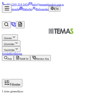
+90 (216) 314 5454
info@temasteknoloji.com.tr
EN
Hakkımızda
Haberler
Referanslar
Ürünler
Çözümler
Yazılımlar
Projeler
Blog
İletişim
Ara
Teklif Al
Hemen Ara
Filtreler
1
ürün gösteriliyor
Ankastre Ekranlar