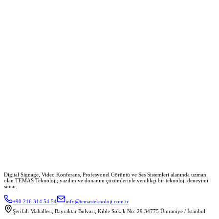
Toplantı Odası Sistemleri
İnteraktif Uygulamalar
Markalarımız
Güçlü İş Birlikleri
Digital Signage, Video Konferans, Profesyonel Görüntü ve Ses Sistemleri alanında uzman
olan TEMAS Teknoloji; yazılım ve donanım çözümleriyle yenilikçi bir teknoloji deneyimi
sunar.
+90 216 314 54 54
info@temasteknoloji.com.tr
Şerifali Mahallesi, Bayraktar Bulvarı, Kıble Sokak No: 29 34775 Ümraniye / İstanbul