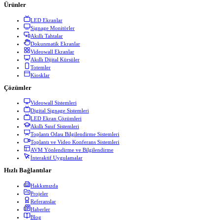
Ürünler
LED Ekranlar
Signage Monitörler
Akıllı Tahtalar
Dokunmatik Ekranlar
Videowall Ekranlar
Akıllı Dijital Kürsüler
Totemler
Kiosklar
Çözümler
Videowall Sistemleri
Digital Signage Sistemleri
LED Ekran Çözümleri
Akıllı Sınıf Sistemleri
Toplantı Odası Bilgilendirme Sistemleri
Toplantı ve Video Konferans Sistemleri
AVM Yönlendirme ve Bilgilendirme
İnteraktif Uygulamalar
Hızlı Bağlantılar
Hakkımızda
Projeler
Referanslar
Haberler
Blog