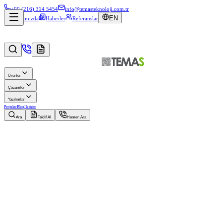
+90 (216) 314 5454
info@temasteknoloji.com.tr
EN
Hakkımızda
Haberler
Referanslar
Ürünler
Çözümler
Yazılımlar
Projeler
Blog
İletişim
Ara
Teklif Al
Hemen Ara