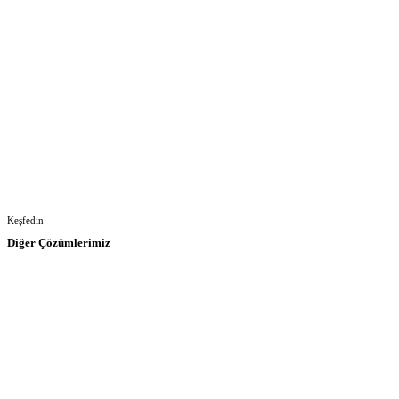
Keşfedin
Diğer Çözümlerimiz
Digital Signage
LED Ekran Çözümleri