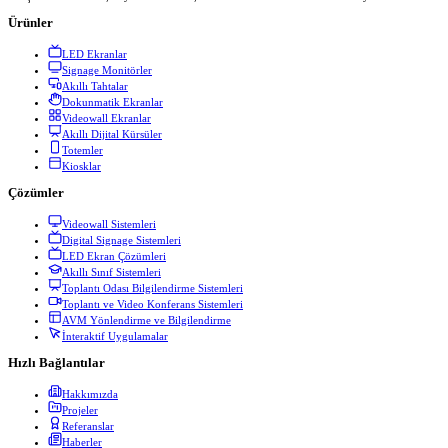
Ürünler
LED Ekranlar
Signage Monitörler
Akıllı Tahtalar
Dokunmatik Ekranlar
Videowall Ekranlar
Akıllı Dijital Kürsüler
Totemler
Kiosklar
Çözümler
Videowall Sistemleri
Digital Signage Sistemleri
LED Ekran Çözümleri
Akıllı Sınıf Sistemleri
Toplantı Odası Bilgilendirme Sistemleri
Toplantı ve Video Konferans Sistemleri
AVM Yönlendirme ve Bilgilendirme
İnteraktif Uygulamalar
Hızlı Bağlantılar
Hakkımızda
Projeler
Referanslar
Haberler