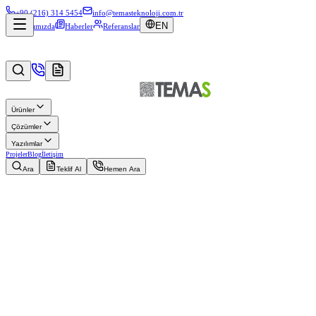
+90 (216) 314 5454
info@temasteknoloji.com.tr
EN
Hakkımızda
Haberler
Referanslar
Ürünler
Çözümler
Yazılımlar
Projeler
Blog
İletişim
Ara
Teklif Al
Hemen Ara
Müşteri
Acıbadem Hastanesi Taksim