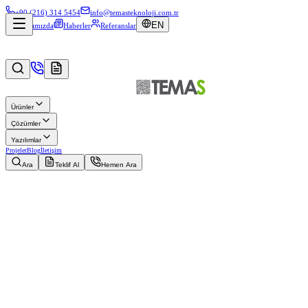
+90 (216) 314 5454
info@temasteknoloji.com.tr
EN
Hakkımızda
Haberler
Referanslar
Ürünler
Çözümler
Yazılımlar
Projeler
Blog
İletişim
Ara
Teklif Al
Hemen Ara
Müşteri
Nespresso