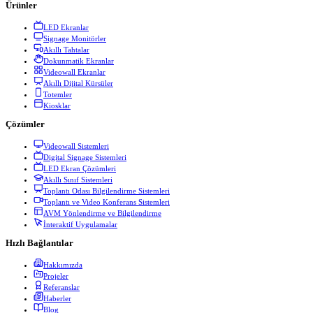
Ürünler
LED Ekranlar
Signage Monitörler
Akıllı Tahtalar
Dokunmatik Ekranlar
Videowall Ekranlar
Akıllı Dijital Kürsüler
Totemler
Kiosklar
Çözümler
Videowall Sistemleri
Digital Signage Sistemleri
LED Ekran Çözümleri
Akıllı Sınıf Sistemleri
Toplantı Odası Bilgilendirme Sistemleri
Toplantı ve Video Konferans Sistemleri
AVM Yönlendirme ve Bilgilendirme
İnteraktif Uygulamalar
Hızlı Bağlantılar
Hakkımızda
Projeler
Referanslar
Haberler
Blog