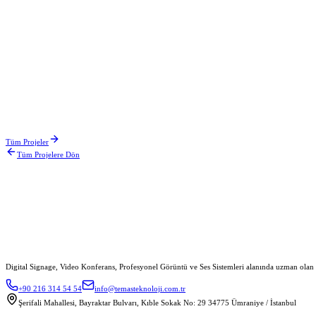
Yataş Bedding
Ocak 2025
Arçelik
Eylül 2024
Cosmedica Hastanesi
Tüm Projeler
Tüm Projelere Dön
Aralık 2024
Digital Signage, Video Konferans, Profesyonel Görüntü ve Ses Sistemleri alanında uzman olan
+90 216 314 54 54
info@temasteknoloji.com.tr
Şerifali Mahallesi, Bayraktar Bulvarı, Kıble Sokak No: 29 34775 Ümraniye / İstanbul