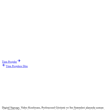
Keşfedin
İlgili Projeler
İstanbul Akvaryum
Ekim 2025
Acıbadem
Mayıs 2025
TCDD
Tüm Projeler
Tüm Projelere Dön
Mart 2025
Digital Signage, Video Konferans, Profesyonel Görüntü ve Ses Sistemleri alanında uzman