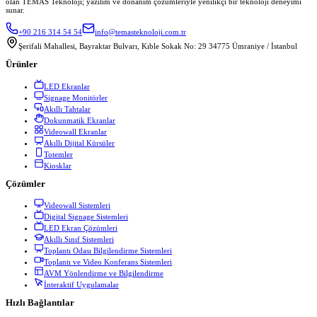
olan TEMAS Teknoloji; yazılım ve donanım çözümleriyle yenilikçi bir teknoloji deneyimi
sunar.
+90 216 314 54 54
info@temasteknoloji.com.tr
Şerifali Mahallesi, Bayraktar Bulvarı, Kıble Sokak No: 29 34775 Ümraniye / İstanbul
Ürünler
LED Ekranlar
Signage Monitörler
Akıllı Tahtalar
Dokunmatik Ekranlar
Videowall Ekranlar
Akıllı Dijital Kürsüler
Totemler
Kiosklar
Çözümler
Videowall Sistemleri
Digital Signage Sistemleri
LED Ekran Çözümleri
Akıllı Sınıf Sistemleri
Toplantı Odası Bilgilendirme Sistemleri
Toplantı ve Video Konferans Sistemleri
AVM Yönlendirme ve Bilgilendirme
İnteraktif Uygulamalar
Hızlı Bağlantılar