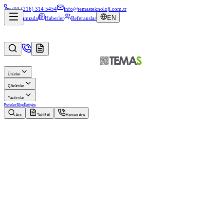
+90 (216) 314 5454
info@temasteknoloji.com.tr
EN
Hakkımızda
Haberler
Referanslar
Ürünler
Çözümler
Yazılımlar
Projeler
Blog
İletişim
Ara
Teklif Al
Hemen Ara
Müşteri
Sabiha Gökçen