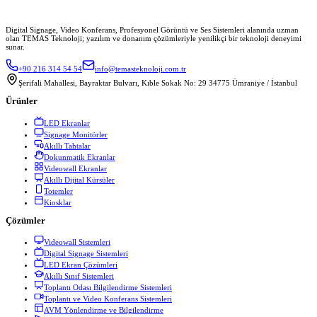
Digital Signage, Video Konferans, Profesyonel Görüntü ve Ses Sistemleri alanında uzman
olan TEMAS Teknoloji; yazılım ve donanım çözümleriyle yenilikçi bir teknoloji deneyimi
sunar.
+90 216 314 54 54
info@temasteknoloji.com.tr
Şerifali Mahallesi, Bayraktar Bulvarı, Kıble Sokak No: 29 34775 Ümraniye / İstanbul
Ürünler
LED Ekranlar
Signage Monitörler
Akıllı Tahtalar
Dokunmatik Ekranlar
Videowall Ekranlar
Akıllı Dijital Kürsüler
Totemler
Kiosklar
Çözümler
Videowall Sistemleri
Digital Signage Sistemleri
LED Ekran Çözümleri
Akıllı Sınıf Sistemleri
Toplantı Odası Bilgilendirme Sistemleri
Toplantı ve Video Konferans Sistemleri
AVM Yönlendirme ve Bilgilendirme