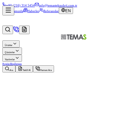
+90 (216) 314 5454
info@temasteknoloji.com.tr
EN
Hakkımızda
Haberler
Referanslar
Ürünler
Çözümler
Yazılımlar
Projeler
Blog
İletişim
Ara
Teklif Al
Hemen Ara
Müşteri
TMMOB