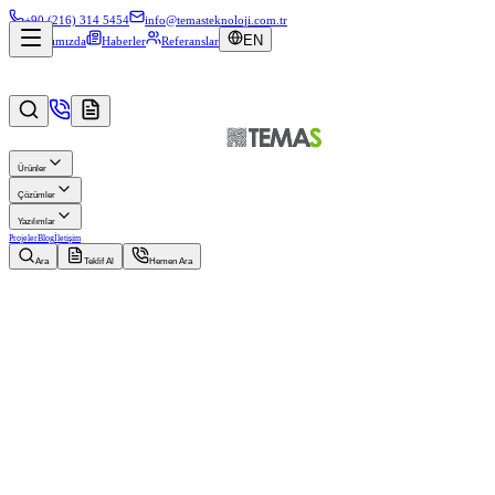
+90 (216) 314 5454
info@temasteknoloji.com.tr
EN
Hakkımızda
Haberler
Referanslar
Ürünler
Çözümler
Yazılımlar
Projeler
Blog
İletişim
Ara
Teklif Al
Hemen Ara
Müşteri
Tuğba Kuruyemiş