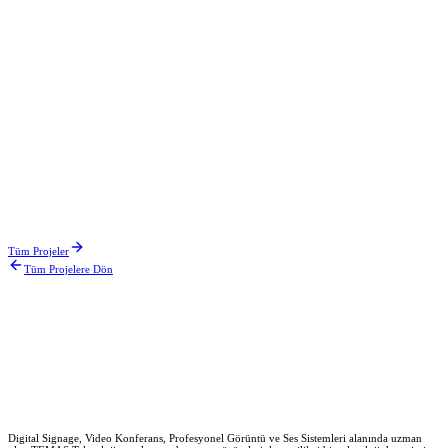
Keşfedin
İlgili Projeler
Yataş Bedding
Ocak 2025
Arçelik
Eylül 2024
Cosmedica Hastanesi
Tüm Projeler
Tüm Projelere Dön
Aralık 2024
Digital Signage, Video Konferans, Profesyonel Görüntü ve Ses Sistemleri alanında uzman