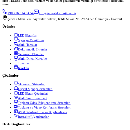
olan TEMAS Teknoloji; yazılım ve donanım çözümleriyle yenilikçi bir teknoloji deneyimi
sunar.
+90 216 314 54 54
info@temasteknoloji.com.tr
Şerifali Mahallesi, Bayraktar Bulvarı, Kıble Sokak No: 29 34775 Ümraniye / İstanbul
Ürünler
LED Ekranlar
Signage Monitörler
Akıllı Tahtalar
Dokunmatik Ekranlar
Videowall Ekranlar
Akıllı Dijital Kürsüler
Totemler
Kiosklar
Çözümler
Videowall Sistemleri
Digital Signage Sistemleri
LED Ekran Çözümleri
Akıllı Sınıf Sistemleri
Toplantı Odası Bilgilendirme Sistemleri
Toplantı ve Video Konferans Sistemleri
AVM Yönlendirme ve Bilgilendirme
İnteraktif Uygulamalar
Hızlı Bağlantılar