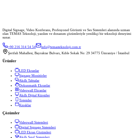
Digital Signage, Video Konferans, Profesyonel Görüntü ve Ses Sistemleri alanında uzman
olan TEMAS Teknoloji; yazılım ve donanım çözümleriyle yenilikçi bir teknoloji deneyimi
sunar.
+90 216 314 54 54
info@temasteknoloji.com.tr
Şerifali Mahallesi, Bayraktar Bulvarı, Kıble Sokak No: 29 34775 Ümraniye / İstanbul
Ürünler
LED Ekranlar
Signage Monitörler
Akıllı Tahtalar
Dokunmatik Ekranlar
Videowall Ekranlar
Akıllı Dijital Kürsüler
Totemler
Kiosklar
Çözümler
Videowall Sistemleri
Digital Signage Sistemleri
LED Ekran Çözümleri
Akıllı Sınıf Sistemleri