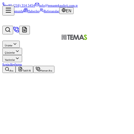
+90 (216) 314 5454
info@temasteknoloji.com.tr
EN
Hakkımızda
Haberler
Referanslar
Ürünler
Çözümler
Yazılımlar
Projeler
Blog
İletişim
Ara
Teklif Al
Hemen Ara